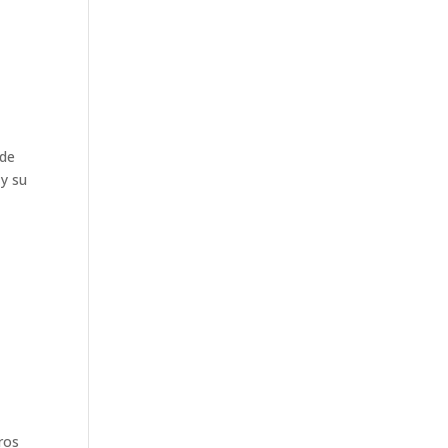
 de
 y su
ros