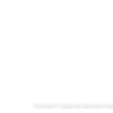
Mensaje
*
TourCert © Todos los derechos res