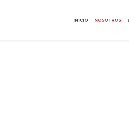
INICIO
NOSOTROS
CON LA GESTIÓN TURÍST
ACTOS POSITIVOS CONST