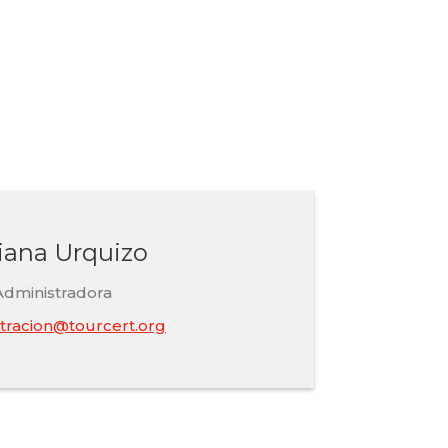
iana Urquizo
Administradora
tracion@tourcert.org