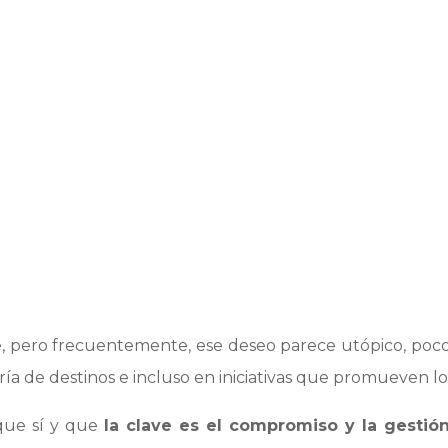
DADES Y ACTORES INVOLU
 pero frecuentemente, ese deseo parece utópico, poco t
 de destinos e incluso en iniciativas que promueven los 
que sí y que
la clave es el compromiso y la gestió