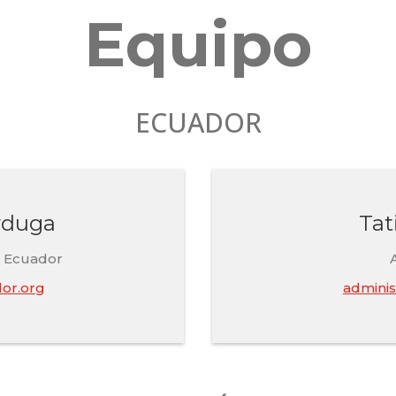
Equipo
ECUADOR
rduga
Tat
l Ecuador
or.org
adminis