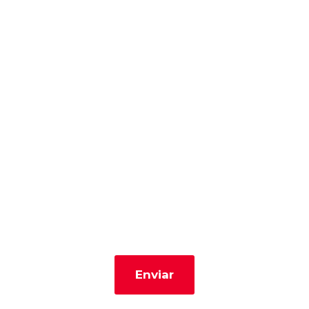
Contáctanos
Correo
*
Cel
Enviar