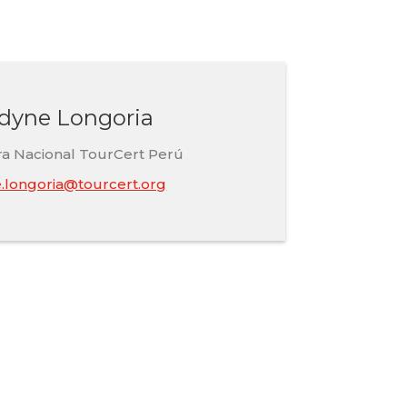
ldyne Longoria
a Nacional TourCert Perú
.longoria@tourcert.org
el turismo.