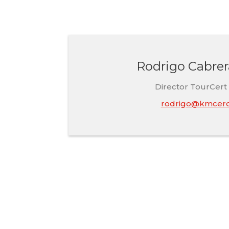
Rodrigo Cabrer
Director TourCert
rodrigo@kmcero
Sé parte d