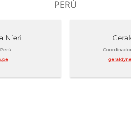
PERÚ
a Nieri
Gera
 Perú
Coordinador
.pe
geraldyne
e la transformación d