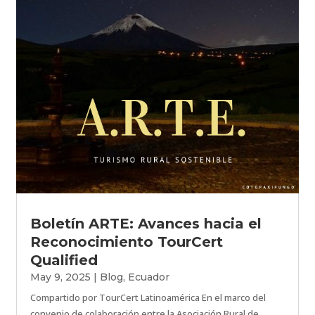
Boletín ARTE: Avances hacia el
Reconocimiento TourCert
Qualified
May 9, 2025
|
Blog
,
Ecuador
Compartido por TourCert Latinoamérica En el marco del
convenio de colaboración entre la Asociación Rural de