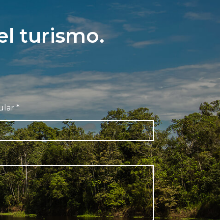
el turismo.
ular
*