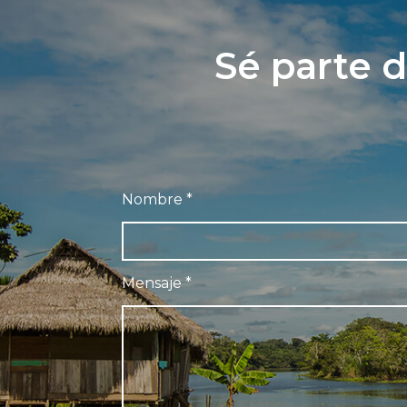
Sé parte d
Nombre
*
Mensaje
*