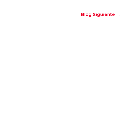
Blog Siguiente
→
onvenio de colaboración entre la Asociación Rural de Turismo del E
 avances del proceso de...