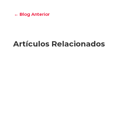
←
Blog Anterior
Artículos Relacionados
Compartido por TourCert Latinoamérica En el marco del c
edición del boletín elaborada por ARTE, que documenta los