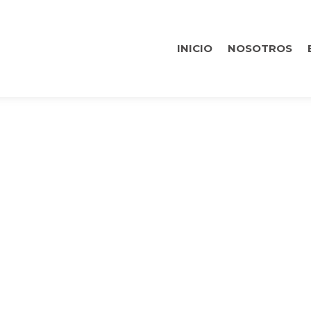
INICIO
NOSOTROS
DO LA GESTIÓ
EN ÁREAS NAT