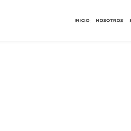
INICIO
NOSOTROS
RCERT – Nº3 JU